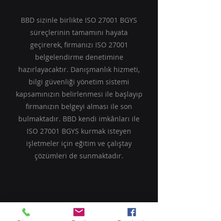
BBD sizinle birlikte ISO 27001 BGYS
süreçlerinin tamamını hayata
geçirerek, firmanızı ISO 27001
belgelendirme denetimine
hazırlayacaktır. Danışmanlık hizmeti,
bilgi güvenliği yönetim sistemi
kapsamınızın belirlenmesi ile başlayıp
firmanızın belgeyi alması ile son
bulmaktadır. BBD kendi imkânları ile
ISO 27001 BGYS kurmak isteyen
işletmeler için eğitim ve çalıştay
çözümleri de sunmaktadır.