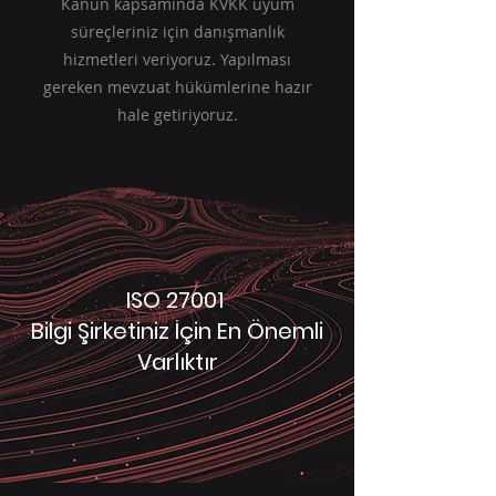
Kanun kapsamında KVKK uyum
süreçleriniz için danışmanlık
hizmetleri veriyoruz. Yapılması
gereken mevzuat hükümlerine hazır
hale getiriyoruz.
ISO 27001
Bilgi Şirketiniz İçin En Önemli
Varlıktır