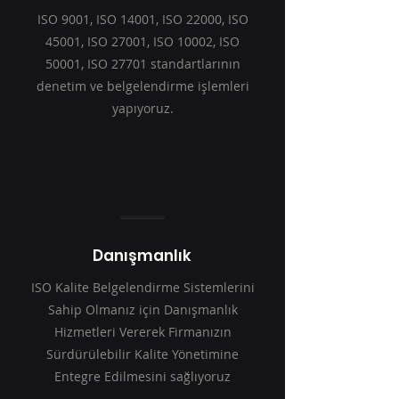
ISO 9001, ISO 14001, ISO 22000, ISO
45001, ISO 27001, ISO 10002, ISO
50001, ISO 27701 standartlarının
denetim ve belgelendirme işlemleri
yapıyoruz.
Danışmanlık
ISO Kalite Belgelendirme Sistemlerini
Sahip Olmanız için Danışmanlık
Hizmetleri Vererek Firmanızın
Sürdürülebilir Kalite Yönetimine
Entegre Edilmesini sağlıyoruz